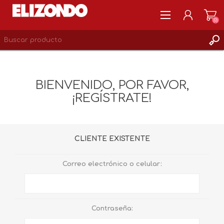
(0)
REGISTRARSE
MI CUENTA
BIENVENIDO, POR FAVOR,
LISTA DE DESEOS
¡REGÍSTRATE!
0
CLIENTE EXISTENTE
Correo electrónico o celular:
Contraseña: