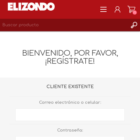
(0)
REGISTRARSE
MI CUENTA
BIENVENIDO, POR FAVOR,
LISTA DE DESEOS
¡REGÍSTRATE!
0
CLIENTE EXISTENTE
Correo electrónico o celular:
Contraseña: