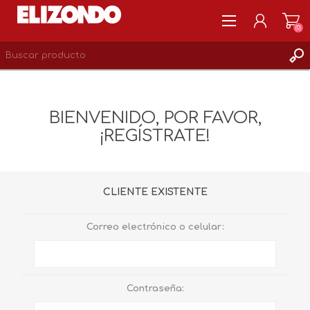
(0)
REGISTRARSE
MI CUENTA
BIENVENIDO, POR FAVOR,
LISTA DE DESEOS
¡REGÍSTRATE!
0
CLIENTE EXISTENTE
Correo electrónico o celular:
Contraseña: