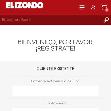
(0)
REGISTRARSE
MI CUENTA
BIENVENIDO, POR FAVOR,
LISTA DE DESEOS
¡REGÍSTRATE!
0
CLIENTE EXISTENTE
Correo electrónico o celular:
Contraseña: