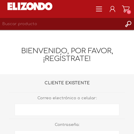
(0)
REGISTRARSE
MI CUENTA
BIENVENIDO, POR FAVOR,
LISTA DE DESEOS
¡REGÍSTRATE!
0
CLIENTE EXISTENTE
Correo electrónico o celular:
Contraseña: