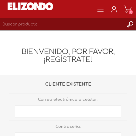
(0)
REGISTRARSE
MI CUENTA
BIENVENIDO, POR FAVOR,
LISTA DE DESEOS
¡REGÍSTRATE!
0
CLIENTE EXISTENTE
Correo electrónico o celular:
Contraseña: