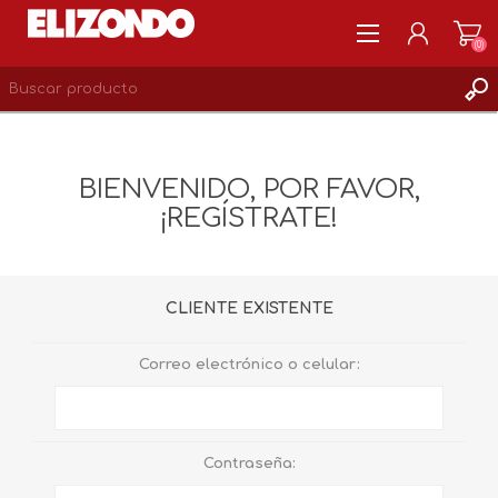
(0)
REGISTRARSE
MI CUENTA
BIENVENIDO, POR FAVOR,
LISTA DE DESEOS
¡REGÍSTRATE!
0
CLIENTE EXISTENTE
Correo electrónico o celular:
Contraseña: