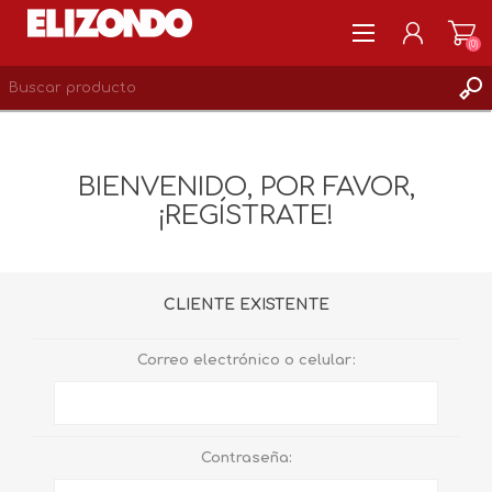
(0)
REGISTRARSE
MI CUENTA
BIENVENIDO, POR FAVOR,
LISTA DE DESEOS
¡REGÍSTRATE!
0
CLIENTE EXISTENTE
Correo electrónico o celular:
Contraseña: