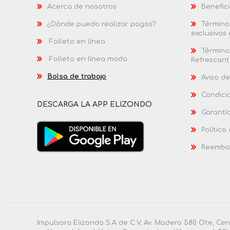
Acerca de nosotros
Benefici
¿Dónde puedo realizar pagos?
Términos
exclusivos
Folleto en línea
Términos
Folleto en línea moda
Refrescant
Bolsa de trabajo
Aviso de
Condici
DESCARGA LA APP ELIZONDO
Garantí
Política
Reembol
Impulsora Elizondo S.A de C.V, Av. Madero 580 Ote, Ce