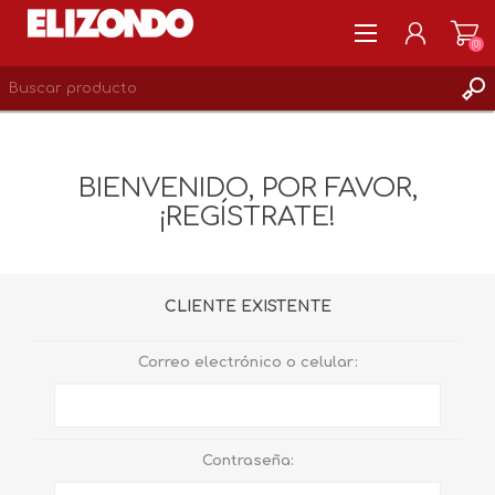
(0)
REGISTRARSE
MI CUENTA
BIENVENIDO, POR FAVOR,
LISTA DE DESEOS
¡REGÍSTRATE!
0
CLIENTE EXISTENTE
Correo electrónico o celular:
Contraseña: