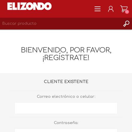
(0)
REGISTRARSE
MI CUENTA
BIENVENIDO, POR FAVOR,
LISTA DE DESEOS
¡REGÍSTRATE!
0
CLIENTE EXISTENTE
Correo electrónico o celular:
Contraseña: