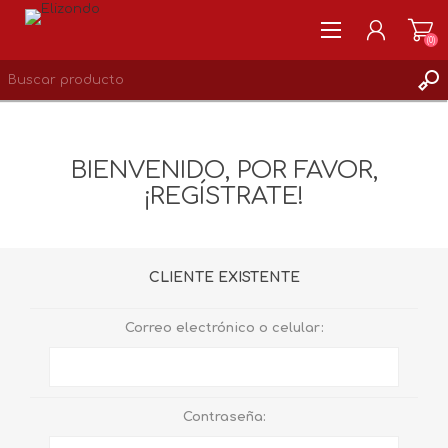
(0)
REGISTRARSE
MI CUENTA
BIENVENIDO, POR FAVOR,
LISTA DE DESEOS
¡REGÍSTRATE!
0
CLIENTE EXISTENTE
Correo electrónico o celular:
Contraseña: