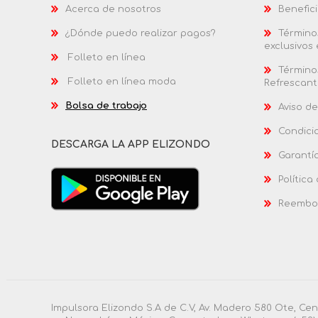
Acerca de nosotros
Benefici
¿Dónde puedo realizar pagos?
Términos
exclusivos
Folleto en línea
Términos
Folleto en línea moda
Refrescant
Bolsa de trabajo
Aviso de
Condici
DESCARGA LA APP ELIZONDO
Garantí
Política
Reembol
Impulsora Elizondo S.A de C.V, Av. Madero 580 Ote, Ce