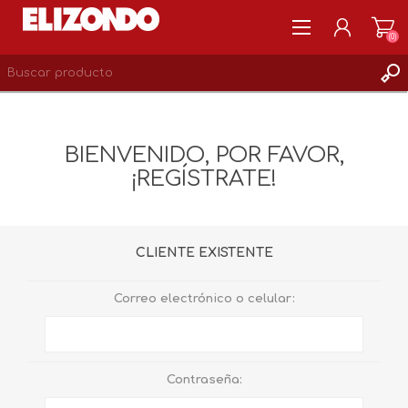
(0)
REGISTRARSE
MI CUENTA
BIENVENIDO, POR FAVOR,
LISTA DE DESEOS
¡REGÍSTRATE!
0
CLIENTE EXISTENTE
Correo electrónico o celular:
Contraseña: