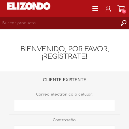
(0)
REGISTRARSE
MI CUENTA
BIENVENIDO, POR FAVOR,
LISTA DE DESEOS
¡REGÍSTRATE!
0
CLIENTE EXISTENTE
Correo electrónico o celular:
Contraseña: