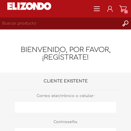
(0)
REGISTRARSE
MI CUENTA
BIENVENIDO, POR FAVOR,
LISTA DE DESEOS
¡REGÍSTRATE!
0
CLIENTE EXISTENTE
Correo electrónico o celular:
Contraseña: