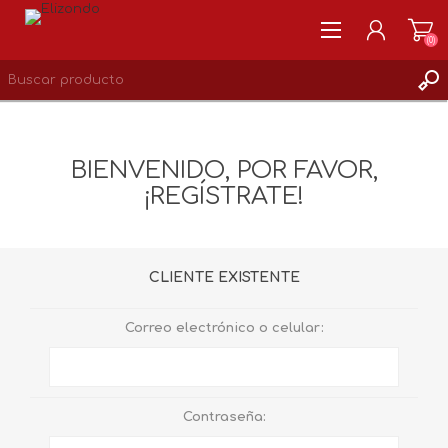
(0)
REGISTRARSE
MI CUENTA
BIENVENIDO, POR FAVOR,
LISTA DE DESEOS
¡REGÍSTRATE!
0
CLIENTE EXISTENTE
Correo electrónico o celular:
Contraseña: