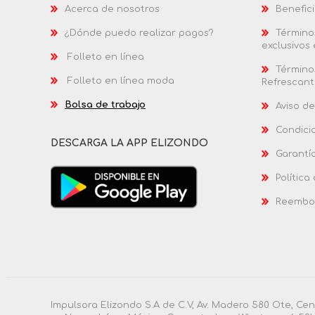
Acerca de nosotros
Benefici
¿Dónde puedo realizar pagos?
Términos
exclusivos
Folleto en línea
Términos
Folleto en línea moda
Refrescant
Bolsa de trabajo
Aviso de
Condici
DESCARGA LA APP ELIZONDO
Garantí
Política
Reembol
Impulsora Elizondo S.A de C.V, Av. Madero 580 Ote, Ce