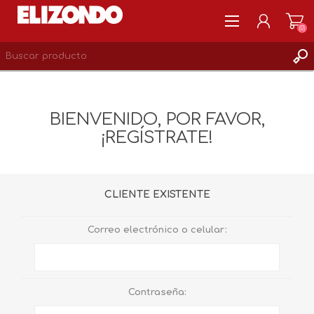
(0)
REGISTRARSE
MI CUENTA
BIENVENIDO, POR FAVOR,
LISTA DE DESEOS
¡REGÍSTRATE!
0
CLIENTE EXISTENTE
Correo electrónico o celular:
Contraseña: