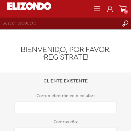
(0)
REGISTRARSE
MI CUENTA
BIENVENIDO, POR FAVOR,
LISTA DE DESEOS
¡REGÍSTRATE!
0
CLIENTE EXISTENTE
Correo electrónico o celular:
Contraseña: