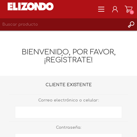
(0)
REGISTRARSE
MI CUENTA
BIENVENIDO, POR FAVOR,
LISTA DE DESEOS
¡REGÍSTRATE!
0
CLIENTE EXISTENTE
Correo electrónico o celular:
Contraseña: