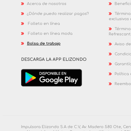
Acerca de nosotros
Benefici
¿Dónde puedo realizar pagos?
Términos
exclusivos
Folleto en línea
Términos
Folleto en línea moda
Refrescant
Bolsa de trabajo
Aviso de
Condici
DESCARGA LA APP ELIZONDO
Garantí
Política
Reembol
Impulsora Elizondo S.A de C.V, Av. Madero 580 Ote, Ce