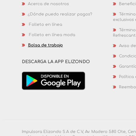
Acerca de nosotros
Benefici
¿Dónde puedo realizar pagos?
Términos
exclusivos
Folleto en línea
Términos
Folleto en línea moda
Refrescant
Bolsa de trabajo
Aviso de
Condici
DESCARGA LA APP ELIZONDO
Garantí
Política
Reembol
Impulsora Elizondo S.A de C.V, Av. Madero 580 Ote, Ce