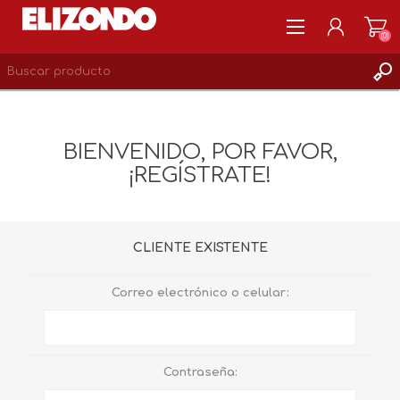
(0)
REGISTRARSE
MI CUENTA
BIENVENIDO, POR FAVOR,
LISTA DE DESEOS
¡REGÍSTRATE!
0
CLIENTE EXISTENTE
Correo electrónico o celular:
Contraseña: