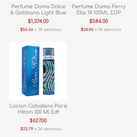
Perfume Dama Dolce
Perfume Dama Perry
& Gabbana Light Blue
Ellis 18 100ML EDP
100ml MDOLGLB
MPER18
$1,374.00
$584.00
$56.56
x 34 semanas
$24.06
x 34 semanas
Locion Caballero Paris
Hilton 100 Ml Edt
Hparh
$627.00
$25.79
x 34 semanas