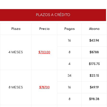
PLAZOS A CRÉDITO
Plazo
Precio
Pagos
Abono
16
$43.94
4 MESES
$703.00
8
$87.88
4
$175.75
34
$23.15
8 MESES
$787.00
16
$49.19
8
$98.38