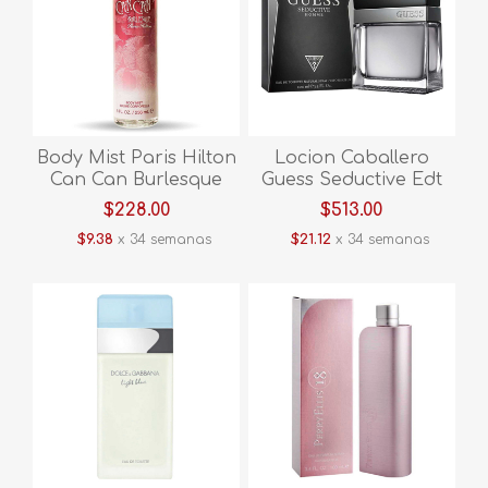
Body Mist Paris Hilton
Locion Caballero
Can Can Burlesque
Guess Seductive Edt
236ml MCCBB
Homme 100ml Hgues
$228.00
$513.00
$9.38
x 34 semanas
$21.12
x 34 semanas