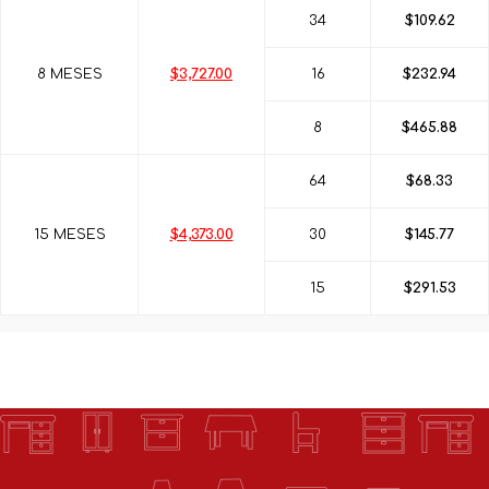
34
$109.62
8 MESES
$3,727.00
16
$232.94
8
$465.88
64
$68.33
15 MESES
$4,373.00
30
$145.77
15
$291.53