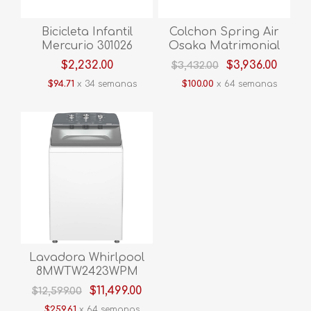
Bicicleta Infantil
Colchon Spring Air
Mercurio 301026
Osaka Matrimonial
INFANTIL CUTY 12"
$2,232.00
$3,936.00
$3,432.00
ROSA 1V
$94.71
x 34 semanas
$100.00
x 64 semanas
Lavadora Whirlpool
8MWTW2423WPM
24KG Blanco
$11,499.00
$12,599.00
$259.61
x 64 semanas