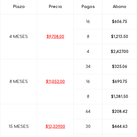
Plazo
Precio
Pagos
Abono
16
$606.75
4 MESES
$9,708.00
8
$1,213.50
4
$2,427.00
34
$325.06
8 MESES
$11,052.00
16
$690.75
8
$1,381.50
64
$208.42
15 MESES
$13,339.00
30
$444.63