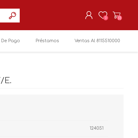
0
(0)
 De Pago
Préstamos
Ventas Al 8115510000
REGISTRARSE
MI CUENTA
/E.
124051