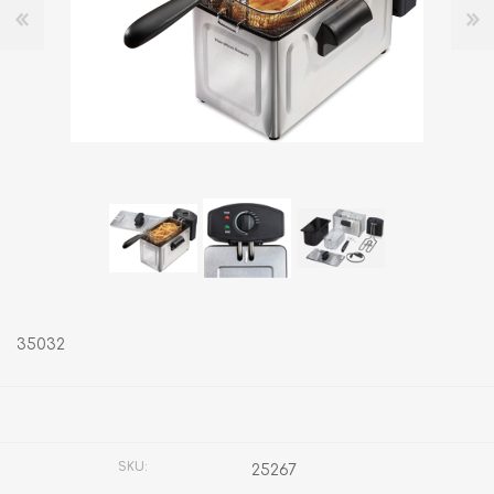
35032
Fabricante:
HAMILTON BEACH
SKU:
25267