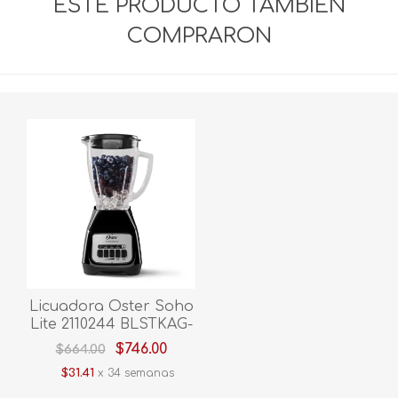
ESTE PRODUCTO TAMBIÉN
COMPRARON
Licuadora Oster Soho
Lite 2110244 BLSTKAG-
BPB-013 Push Button
$746.00
$664.00
V/Vidrio 2V Negro
$31.41
x 34 semanas