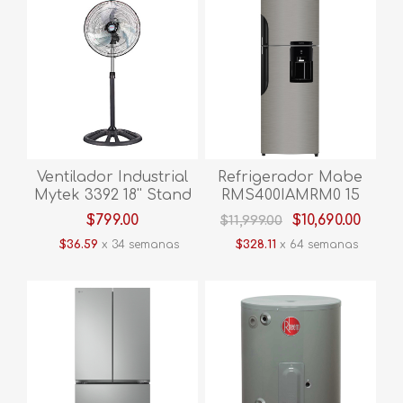
Ventilador Industrial
Refrigerador Mabe
Mytek 3392 18'' Stand
RMS400IAMRM0 15
Fan
Pies Grafito
$799.00
$10,690.00
$11,999.00
$36.59
x 34 semanas
$328.11
x 64 semanas