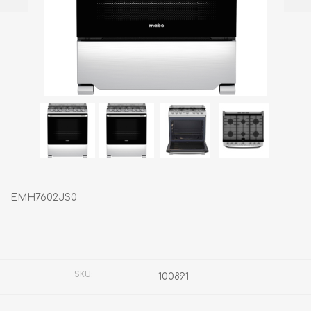
EMH7602JS0
Fabricante:
MABE
SKU:
100891