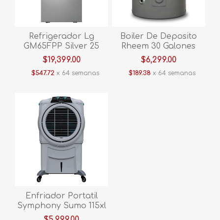
Refrigerador Lg
Boiler De Deposito
GM65FPP Silver 25
Rheem 30 Galones
pies
Electrico 220 V
$19,399.00
$6,299.00
$547.72
x 64 semanas
$189.38
x 64 semanas
Enfriador Portatil
Symphony Sumo 115xl
$5,999.00