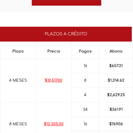
PLAZOS A CRÉDITO
Plazo
Precio
Pagos
Abono
16
$657.31
4 MESES
$10,517.00
8
$1,314.62
4
$2,629.25
34
$361.91
8 MESES
$12,305.00
16
$769.06