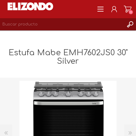
(0)
REGISTRARSE
MI CUENTA
Estufa Mabe EMH7602JS0 30"
LISTA DE DESEOS
Silver
0