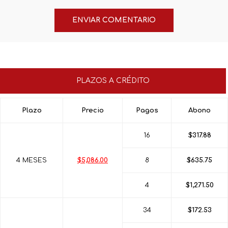
PLAZOS A CRÉDITO
Plazo
Precio
Pagos
Abono
16
$317.88
4 MESES
$5,086.00
8
$635.75
4
$1,271.50
34
$172.53