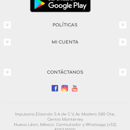
POLÍTICAS
MI CUENTA
CONTÁCTANOS
Impulsora Elizondo S.A de C.V, Av. Madero 580 Ote,
Centro Monterrey
Nuevo Léon, México. Conmutador y Whatsapp (+52)
8115510000.