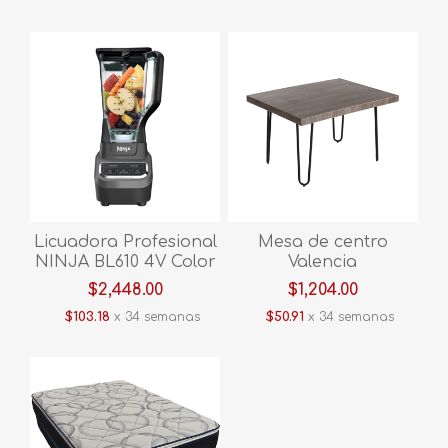
Licuadora Profesional
Mesa de centro
NINJA BL610 4V Color
Valencia
Negro V/E.
negro/madera
$2,448.00
$1,204.00
$103.18
x 34 semanas
$50.91
x 34 semanas