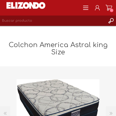
(0)
REGISTRARSE
MI CUENTA
Colchon America Astral king
LISTA DE DESEOS
Size
0