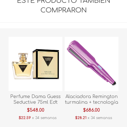
ESTE PRODUCTO TAMBIÉN
COMPRARON
Perfume Dama Guess
Alaciadora Remington
Seductive 75ml Edt
turmalina + tecnología
Dama Mgues
antiestática S5520-110f
$548.00
$686.00
Morado
$22.59
x 34 semanas
$28.21
x 34 semanas