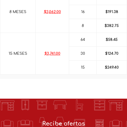
8 MESES
$3,062.00
16
$191.38
8
$382.75
64
$58.45
15 MESES
$3,741.00
30
$124.70
15
$249.40
Recibe ofertas