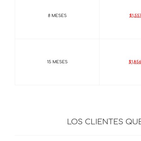
8 MESES
$1,557
15 MESES
$1,856
LOS CLIENTES Q