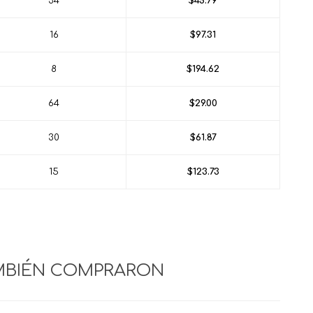
34
$45.79
16
$97.31
8
$194.62
64
$29.00
30
$61.87
15
$123.73
MBIÉN COMPRARON