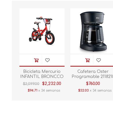
Bicicleta Mercurio
Cafetera Oster
INFANTIL BRONCCO
Programable 211821
12´´ ROJO 1V.300957
12 Tazas Negro V/E
$2,232.00
$760.00
$2,099.00
$94.71
x 34 semanas
$32.03
x 34 semanas