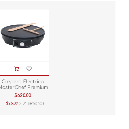
Crepera Electrica
MasterChef Premium
MK-CM-V2 Negro 100
$620.00
W
$26.09
x 34 semanas