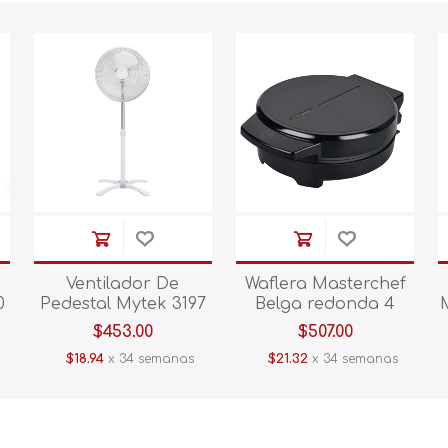
Ventilador De
Waflera Masterchef
0
Pedestal Mytek 3197
Belga redonda 4
.
16"
rebanadas MK-WM-
$453.00
$507.00
1CBLACK negro
$18.94
x 34 semanas
$21.32
x 34 semanas