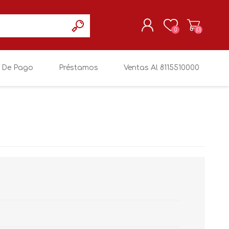
0
(0)
 De Pago
Préstamos
Ventas Al 8115510000
REGISTRARSE
MI CUENTA
RCA