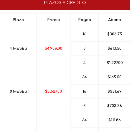
PLAZOS A CRÉDITO
Plazo
Precio
Pagos
Abono
16
$306.75
4 MESES
$4,908.00
8
$613.50
4
$1,227.00
34
$165.50
8 MESES
$5,627.00
16
$351.69
8
$703.38
64
$111.86