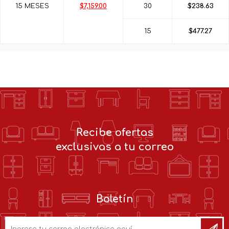
15 MESES
$7,159.00
30
$238.63
15
$477.27
Recibe ofertas
exclusivas a tu correo
Boletín