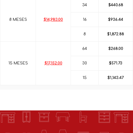
34
$440.68
8 MESES
$14,983.00
16
$936.44
8
$1,872.88
64
$268.00
15 MESES
$17,152.00
30
$571.73
15
$1,143.47