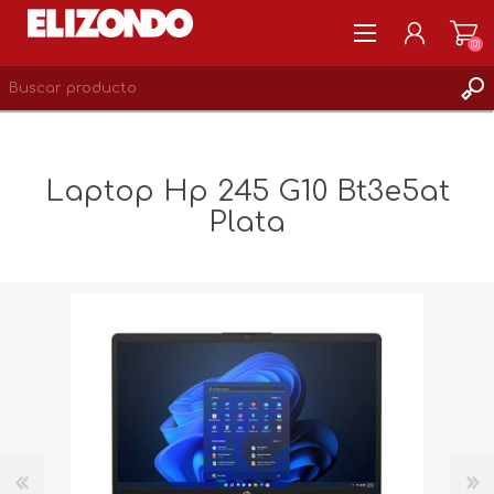
(0)
REGISTRARSE
MI CUENTA
Laptop Hp 245 G10 Bt3e5at
LISTA DE DESEOS
Plata
0