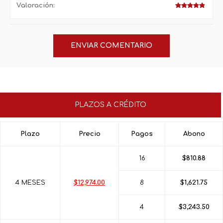
Valoración:
PLAZOS A CRÉDITO
Plazo
Precio
Pagos
Abono
16
$810.88
4 MESES
$12,974.00
8
$1,621.75
4
$3,243.50