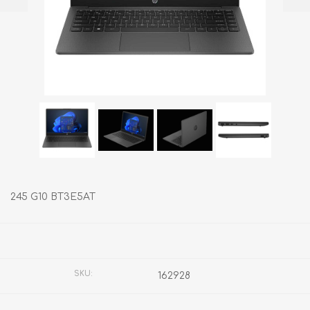
245 G10 BT3E5AT
Fabricante:
HP
SKU:
162928