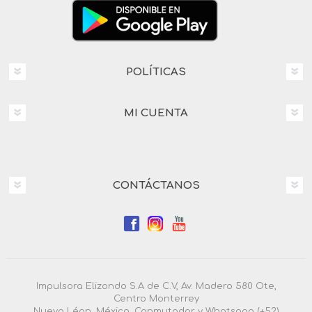
POLÍTICAS
MI CUENTA
CONTÁCTANOS
Impulsora Elizondo S.A de C.V, Av. Madero 580 Ote,
Centro Monterrey
Nuevo Léon, México. Conmutador y Whatsapp (+52)