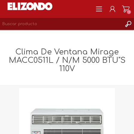
(0)
REGISTRARSE
MI CUENTA
Clima De Ventana Mirage
LISTA DE DESEOS
MACC0511L / N/M 5000 BTU"S
0
110V