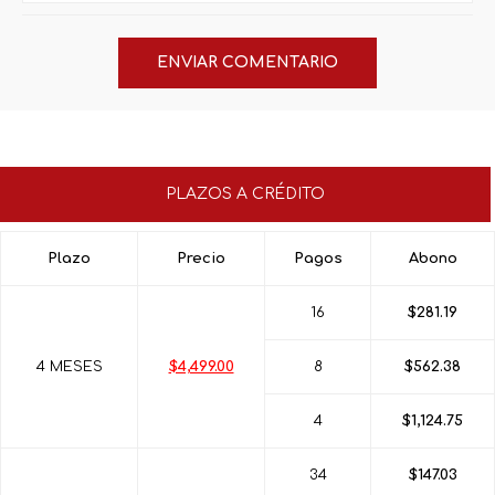
PLAZOS A CRÉDITO
Plazo
Precio
Pagos
Abono
16
$281.19
4 MESES
$4,499.00
8
$562.38
4
$1,124.75
34
$147.03