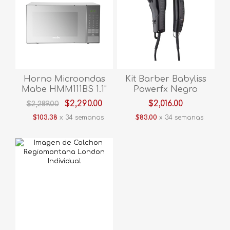
Horno Microondas
Kit Barber Babyliss
Mabe HMM111BS 1.1"
Powerfx Negro
Espejo
$2,290.00
$2,016.00
$2,289.00
$103.38
x 34 semanas
$83.00
x 34 semanas