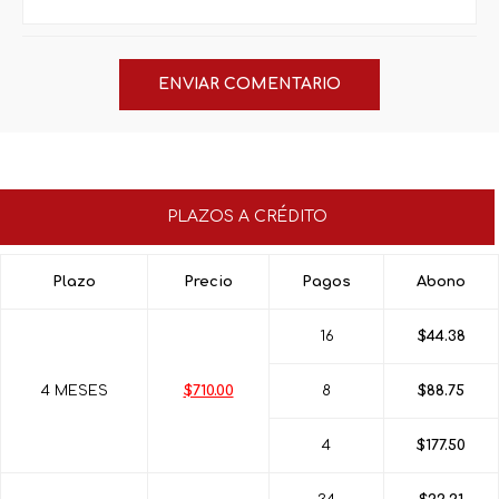
PLAZOS A CRÉDITO
Plazo
Precio
Pagos
Abono
16
$44.38
4 MESES
$710.00
8
$88.75
4
$177.50