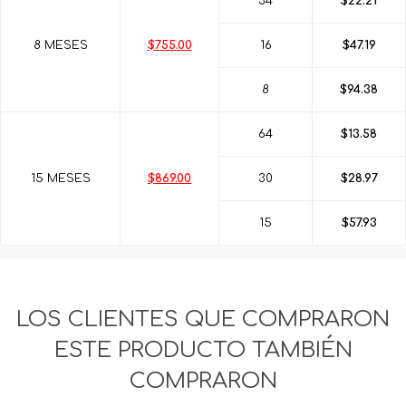
34
$22.21
8 MESES
$755.00
16
$47.19
8
$94.38
64
$13.58
15 MESES
$869.00
30
$28.97
15
$57.93
LOS CLIENTES QUE COMPRARON
ESTE PRODUCTO TAMBIÉN
COMPRARON