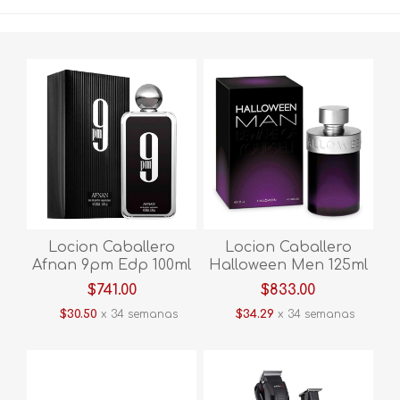
Locion Caballero
Locion Caballero
Afnan 9pm Edp 100ml
Halloween Men 125ml
Hafn9
Edt Hhalm
$741.00
$833.00
$30.50
x 34 semanas
$34.29
x 34 semanas