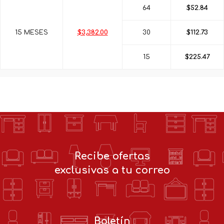
64
$52.84
15 MESES
$3,382.00
30
$112.73
15
$225.47
Recibe ofertas
exclusivas a tu correo
Boletín