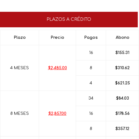
PLAZOS A CRÉDITO
Plazo
Precio
Pagos
Abono
16
$155.31
4 MESES
$2,485.00
8
$310.62
4
$621.25
34
$84.03
8 MESES
$2,857.00
16
$178.56
8
$357.12