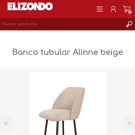
(0)
REGISTRARSE
MI CUENTA
Banco tubular Alinne beige
LISTA DE DESEOS
0