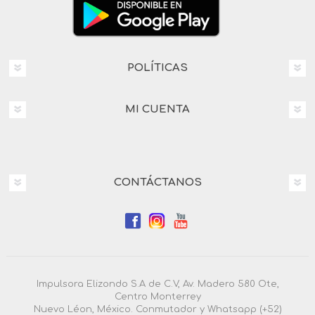
POLÍTICAS
MI CUENTA
CONTÁCTANOS
Impulsora Elizondo S.A de C.V, Av. Madero 580 Ote,
Centro Monterrey
Nuevo Léon, México. Conmutador y Whatsapp (+52)